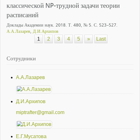
классической NP-трудной задачи теории
расписаний
Доклады Академии наук. 2018. Т. 480, № 5. С. 523–527.
А.А.Лазарев
,
Д.И.Архипов
1
2
3
4
5
»
Last
Сотрудники
А.А.Лазарев
Д.И.Архипов
miptrafter@gmail.com
Е.Г.Мусатова