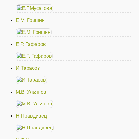
Е.М. Гришин
Е.Р. Гафаров
И.Тарасов
М.В. Ульянов
Н.Правдивец