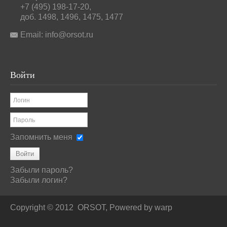
+7 (495) 198-17-20,
доб. 1498, 1496, 1475, 1477
Email:
info@orsot.ru
Войти
Запомнить меня
Войти
Забыли пароль?
Забыли логин?
Copyright © 2012
ORSOT, Powered by
warp