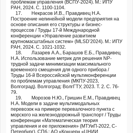
проблемам управления (ВСПУ-2024). М.: ИПУ
РАН, 2024. С. 1100-1104.
17. Некрасов И.В., Правдивец Н.А.
Построение нелинейной модели предприятия на
основе описания его структуры и бизнес-
процессов / Труды 17-й Международной
конференции «Управление развитием
крупномасштабных систем» (MLSD'2024). М.: ИПУ
РАН, 2024. С. 1021-1032.
18. Лазарев А.А., Барашов Е.Б., Правдивец
Н.А. Использование метрик для решения NP-
трудной задачи минимизации максимального
временного смещения для одного прибора /
Труды 16-й Всероссийской мультиконференции
по проблемам управления (МКПУ-2023,
Волгоград). Волгоград: ВолгГТУ, 2023. Т. 2. С. 76-
79.
19. Морозов Н.Ю., Гришин Е.М., Правдивец
Н.А. Модели в задаче мультимодальных
перевозок на примере перевалочного пункта с
морского на железнодорожный транспорт / Труды
конференции «Математическая теория
управления и ее приложения» (МТУиП-2022, С-
Петербург). СПб.: АО «Концерн «ЦНИИ