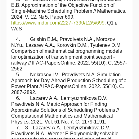
E.B. Approximation of the Objective Function of
Single-Machine Scheduling Problem // Mathematics.
2024. V. 12, № 5. Paper 699.
https://www.mdpi.com/2227-7390/12/5/699.
Q1 в
WoS
4. Grishin E.M., Pravdivets N.A., Morozov
N.Yu., Lazarev А.А., Korovkin D.M., Tyulenev D.M.
Comparison of mathematical programming models
for optimization of transshipment point seaport -
railway // IFAC-PapersOnline. 2022. 55(10). С. 2557-
2562.
5. Nekrasov I.V., Pravdivets N.A. Simulation
Approach for Day-Ahead Production Scheduling of a
Power Plant // IFAC-PapersOnline. 2022. 55(10). С.
2887-2892.
6. Lazarev А.А., Lemtyuzhnikova D.V.,
Pravdivets N.A. Metric Approach for Finding
Approximate Solutions of Scheduling Problems //
Computational Mathematics and Mathematical
Physics. 2021. Vol. 61 No. 7. С. 1179-1191.
7. 3 Lazarev А.А., Lemtyuzhnikova D.V.,
Pravdivets N.A., Werner F. Polynomially solvable