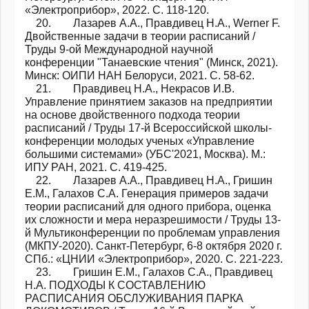
«Электроприбор», 2022. С. 118-120.
20. Лазарев А.А., Правдивец Н.А., Werner F.
Двойственные задачи в теории расписаний /
Труды 9-ой Международной научной
конференции "Танаевские чтения" (Минск, 2021).
Минск: ОИПИ НАН Белоруси, 2021. С. 58-62.
21. Правдивец Н.А., Некрасов И.В.
Управление принятием заказов на предприятии
на основе двойственного подхода теории
расписаний / Труды 17-й Всероссийской школы-
конференции молодых ученых «Управление
большими системами» (УБС'2021, Москва). М.:
ИПУ РАН, 2021. С. 419-425.
22. Лазарев А.А., Правдивец Н.А., Гришин
Е.М., Галахов С.А. Генерация примеров задачи
теории расписаний для одного прибора, оценка
их сложности и мера неразрешимости / Труды 13-
й Мультиконференции по проблемам управления
(МКПУ-2020). Санкт-Петербург, 6-8 октября 2020 г.
СПб.: «ЦНИИ «Электроприбор», 2020. С. 221-223.
23. Гришин Е.М., Галахов С.А., Правдивец
Н.А. ПОДХОДЫ К СОСТАВЛЕНИЮ
РАСПИСАНИЯ ОБСЛУЖИВАНИЯ ПАРКА