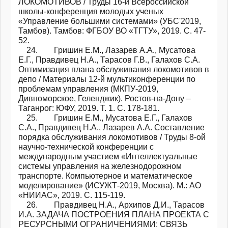
ЛОКОМОТИВОВ / Труды 16-й Всероссийской
школы-конференция молодых ученых
«Управление большими системами» (УБС'2019,
Тамбов). Тамбов: ФГБОУ ВО «ТГТУ», 2019. С. 47-
52.
24. Гришин Е.М., Лазарев А.А., Мусатова
Е.Г., Правдивец Н.А., Тарасов Г.В., Галахов С.А.
Оптимизация плана обслуживания локомотивов в
депо / Материалы 12-й мультиконференции по
проблемам управления (МКПУ-2019,
Дивноморское, Геленджик). Ростов-на-Дону –
Таганрог: ЮФУ, 2019. Т. 1. С. 178-181.
25. Гришин Е.М., Мусатова Е.Г., Галахов
С.А., Правдивец Н.А., Лазарев А.А. Составление
порядка обслуживания локомотивов / Труды 8-ой
научно-технической конференции с
международным участием «Интеллектуальные
системы управления на железнодорожном
транспорте. Компьютерное и математическое
моделирование» (ИСУЖТ-2019, Москва). М.: АО
«НИИАС», 2019. С. 115-119.
26. Правдивец Н.А., Архипов Д.И., Тарасов
И.А. ЗАДАЧА ПОСТРОЕНИЯ ПЛАНА ПРОЕКТА С
РЕСУРСНЫМИ ОГРАНИЧЕНИЯМИ: СВЯЗЬ