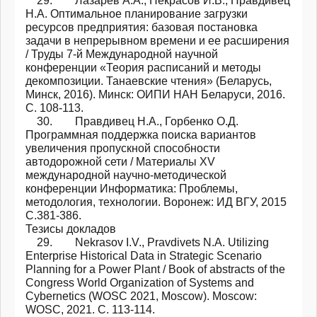
29. Лазарев А.А., Некрасов И.В., Правдивец
Н.А. Оптимальное планирование загрузки
ресурсов предприятия: базовая постановка
задачи в непрерывном времени и ее расширения
/ Труды 7-й Международной научной
конференции «Теория расписаний и методы
декомпозиции. Танаевские чтения» (Беларусь,
Минск, 2016). Минск: ОИПИ НАН Беларуси, 2016.
С. 108-113.
30. Правдивец Н.А., Горбенко О.Д.
Программная поддержка поиска вариантов
увеличения пропускной способности
автодорожной сети / Материалы XV
международной научно-методической
конференции Информатика: Проблемы,
методология, технологии. Воронеж: ИД ВГУ, 2015
С.381-386.
Тезисы докладов
29. Nekrasov I.V., Pravdivets N.A. Utilizing
Enterprise Historical Data in Strategic Scenario
Planning for a Power Plant / Book of abstracts of the
Congress World Organization of Systems and
Cybernetics (WOSC 2021, Moscow). Moscow:
WOSC, 2021. С. 113-114.