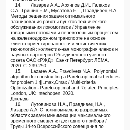
14. Лазарев А.А., Архипов Д.И., Галахов
С.А., Гришин Е.М., Мусатова Е.Г., Правдивец Н.А.
Методы решения задачи оптимального
планирования работы пунктов технического
обслуживания локомотивов / Управление
товарными потоками и перевозочным процессом
на железнодорожном транспорте на основе
клиентоориентированности и логистических
технологий : коллектив-ная монография членов и
научных партнеров Объединенного ученого
совета ОАО «РЖД». Санкт Петербург: ЛЕМА,
2020. С. 239-250.
15. Lazarev А.А., Pravdivets N.A. Polynomial
algorithm for constructing a Pareto-optimal schedules
for problem 1|rj|Lmax,Cmax / Multi-criteria
Optimization - Pareto-optimal and Related Principles.
London, UK: Intechopen, 2020.
Доклады
16. Лутовинова Н.А., Правдивец Н.А.,
Лазарев А.А. О полиномиально разрешимых
областях задачи минимизации максимального
временного смещения для одного прибора /
Труды 14-го Всероссийского совещания по