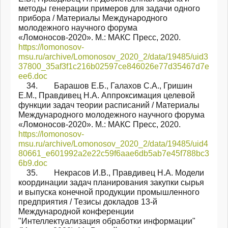
методы генерации примеров для задачи одного
прибора / Материалы Международного
молодежного научного форума
«Ломоносов-2020». М.: МАКС Пресс, 2020.
https://lomonosov-
msu.ru/archive/Lomonosov_2020_2/data/19485/uid3
37800_35af3f1c216b02597ce846026e77d35467d7e
ee6.doc
34. Барашов Е.Б., Галахов С.А., Гришин
Е.М., Правдивец Н.А. Аппроксимация целевой
функции задач теории расписаний / Материалы
Международного молодежного научного форума
«Ломоносов-2020». М.: МАКС Пресс, 2020.
https://lomonosov-
msu.ru/archive/Lomonosov_2020_2/data/19485/uid4
80661_e601992a2e22c59f6aae6db5ab7e45f788bc3
6b9.doc
35. Некрасов И.В., Правдивец Н.А. Модели
координации задач планирования закупки сырья
и выпуска конечной продукции промышленного
предприятия / Тезисы докладов 13-й
Международной конференции
"Интеллектуализация обработки информации"