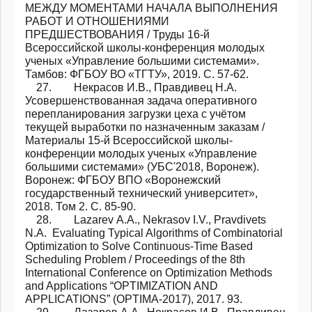
МЕЖДУ МОМЕНТАМИ НАЧАЛА ВЫПОЛНЕНИЯ
РАБОТ И ОТНОШЕНИЯМИ
ПРЕДШЕСТВОВАНИЯ / Труды 16-й
Всероссийской школы-конференция молодых
ученых «Управление большими системами».
Тамбов: ФГБОУ ВО «ТГТУ», 2019. С. 57-62.
27. Некрасов И.В., Правдивец Н.А.
Усовершенствованная задача оперативного
перепланирования загрузки цеха с учётом
текущей выработки по назначенным заказам /
Материалы 15-й Всероссийской школы-
конференции молодых ученых «Управление
большими системами» (УБС'2018, Воронеж).
Воронеж: ФГБОУ ВПО «Воронежский
государственный технический университет»,
2018. Том 2. С. 85-90.
28. Lazarev А.А., Nekrasov I.V., Pravdivets
N.A. Evaluating Typical Algorithms of Combinatorial
Optimization to Solve Continuous-Time Based
Scheduling Problem / Proceedings of the 8th
International Conference on Optimization Methods
and Applications “OPTIMIZATION AND
APPLICATIONS” (OPTIMA-2017), 2017. 93.