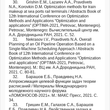
30. Grishin E.M., Lazarev А.А., Pravdivets
N.A., Korovkin D.M. Optimization methods for train
makeup at sea ports rail terminals / Abstracts Book of
12th International Conference on Optimization
Methods and Applications “Optimization and
applications” (OPTIMA-2021, Petrovac, Montenegro).
Petrovac, Montenegro: Вычислительный центр им.
А.А. Дородницына РАН, 2021. С. 52.
31. Nekrasov I.V., Pravdivets N.A. Overall
Planning of an Oil Pipeline Operation Based on a
Single-Machine Scheduling Approach / Abstracts
Book of 12th International Conference on
Optimization Methods and Applications “Optimization
and applications” (OPTIMA-2021, Petrovac,
Montenegro). М.: ВЦ им. А.А.Дородницына РАН,
2021. С. 80-81.
32. Барашов Е.Б., Правдивец Н.А.
Аппроксимация целевой функции задач теории
расписаний / Материалы Международного
молодежного научного форума
«ЛОМОНОСОВ-2021». М.: МАКС Пресс, 2021. С.
34.
33. Гришин Е.М., Галахов С.А., Барашов
Е.Б., Правдивец Н.А. Двойственная задача и