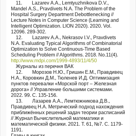
11. Lazarev А.А., Lemtyuzhnikova D.V.,
Mandel А.S., Pravdivets N.A. The Problem of the
Hospital Surgery Department Debottlenecking //
Lecture Notes in Computer Science (Learning and
Intelligent Optimization. LION 2020). 2020. Vol.
12096. 289-302.
12. Lazarev А.А., Nekrasov I.V., Pravdivets
N.A. Evaluating Typical Algorithms of Combinatorial
Optimization to Solve Continuous-Time Based
Scheduling Problem // Algorithms. 2018. No.11(4).
http://www.mdpi.com/1999-4893/11/4/50
Журналы из перечня ВАК
12. Морозов Н.Ю., Гришин Е.М., Правдивец
Н.А., Коровкин Д.М., Тюленев И.Д. Оптимизация
пунктов перевалки «Морской порт – Железная
дорога» // Управление большими системами.
2022. 99. С. 135-156.
13. Лазарев А.А., Лемтюжникова Д.В.,
Правдивец Н.А. Метрический подход нахождения
приближённых решений задач теории расписаний
// Журнал Вычислительной математики и
математической физики. 2021. Т. 61, №7. С. 1179-
1191.
Главы в книгах