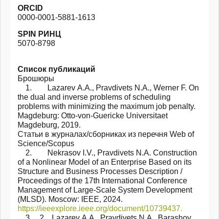
ORCID
0000-0001-5881-1613
SPIN РИНЦ
5070-8798
Список публикаций
Брошюры
1. Lazarev А.А., Pravdivets N.А., Werner F. On
the dual and inverse problems of scheduling
problems with minimizing the maximum job penalty.
Magdeburg: Otto-von-Guericke Universitaet
Magdeburg, 2019.
Статьи в журналах/сборниках из перечня Web of
Science/Scopus
2. Nekrasov I.V., Pravdivets N.A. Construction
of a Nonlinear Model of an Enterprise Based on its
Structure and Business Processes Description /
Proceedings of the 17th International Conference
Management of Large-Scale System Development
(MLSD). Moscow: IEEE, 2024.
https://ieeexplore.ieee.org/document/10739437.
3. 2 Lazarev А.А., Pravdivets N.A., Barashov