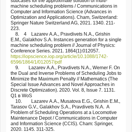
subcases for the approximate solution of multi-
machine scheduling problems / Communications in
Computer and Information Science (Advances in
Optimization and Applications). Cham, Switzerland:
Springer Nature Switzerland AG, 2021. 1340. 211-
223.
8. 4 Lazarev А.А., Pravdivets N.A., Grishin
E.M., Galakhov S.A. Instances generation for a single
machine scheduling problem // Journal of Physics:
Conference Series. 2021. 1864(1):012057.
https://iopscience.iop.org/article/10.1088/1742-
6596/1864/1/012057/pdf
9. Lazarev А.А., Pravdivets N.A., Werner F. On
the Dual and Inverse Problems of Scheduling Jobs to
Minimize the Maximum Penalty // Mathematics (The
Special Issue Advances and Novel Approaches in
Discrete Optimization). 2020. Vol. 8, Issue 7. 1131.
Q1 в WoS
10. Lazarev А.А., Musatova E.G., Grishin E.M.,
Tarasov G.V., Galakhov S.A., Pravdivets N.A. A
Problem of Scheduling Operations at a Locomotive
Maintenance Depot / Communications in Computer
and Information Science (CCIS). Cham: Springer,
2020. 1145. 311-325.