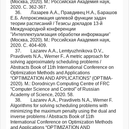
(Москва, 2020). М.: Российская Академия наук,
2020. С. 362-367.
36. Лазарев А.А., Правдивец Н.А., Барашов
Е.Б. Аппроксимация целевой функции задач
теории расписаний / Тезисы докладов 13-й
Международной конференции
"Интеллектуализация обработки информации"
(Москва, 2020). М.: Российская Академия наук,
2020. С. 404-409.
37. Lazarev А.А., Lemtyuzhnikova D.V.,
Pravdivets N.A., Werner F.. A metric approach for
solving approximately scheduling problems /
Abstracts Book of 11th International Conference on
Optimization Methods and Applications
“OPTIMIZATION AND APPLICATIONS” (OPTIMA-
2020). М.: Dorodnicyn Computing Centre of FRC
“Computer Science and Control” of Russian
Academy of Science, 2020. 58.
38. Lazarev А.А., Pravdivets N.A., Werner F.
Algorithms for solving scheduling problems with
minimizing the maximum penalty using the dual and
inverse problems / Abstracts Book of 11th
International Conference on Optimization Methods
and Applications “OPTIMIZATION AND