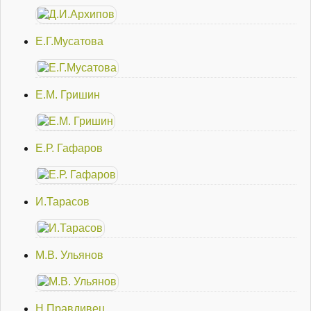
Е.Г.Мусатова
Е.М. Гришин
Е.Р. Гафаров
И.Тарасов
М.В. Ульянов
Н.Правдивец