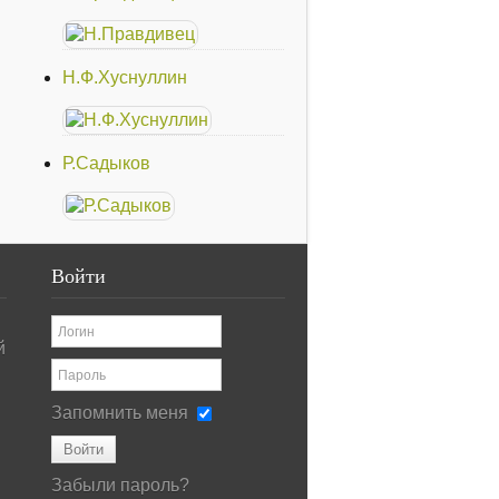
Н.Ф.Хуснуллин
Р.Садыков
Войти
й
Запомнить меня
Войти
Забыли пароль?