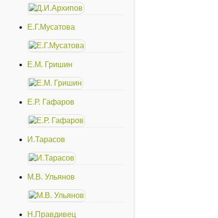
Е.Г.Мусатова
Е.М. Гришин
Е.Р. Гафаров
И.Тарасов
М.В. Ульянов
Н.Правдивец