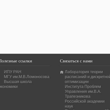
Полезные
ссылки
Связаться
с нами
ИПУ РАН
Лаборатория теории
МГУ им.М.В.Ломоносова
расписаний и дискретно
Высшая школа
оптимизации
экономики
Института Проблем
Управления им.В.А.
Трапезникова
Российской академии
наук