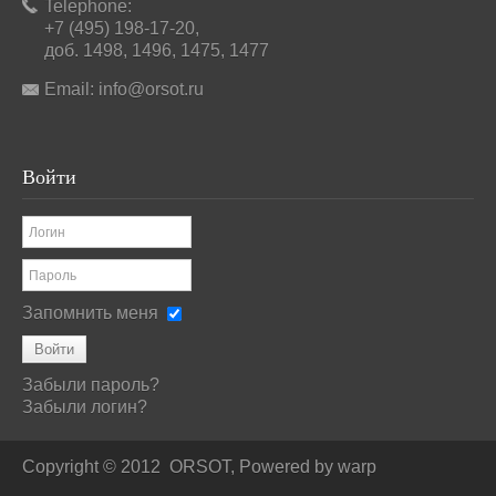
Telephone:
+7 (495) 198-17-20,
доб. 1498, 1496, 1475, 1477
Email:
info@orsot.ru
Войти
Запомнить меня
Войти
Забыли пароль?
Забыли логин?
Copyright © 2012
ORSOT, Powered by
warp