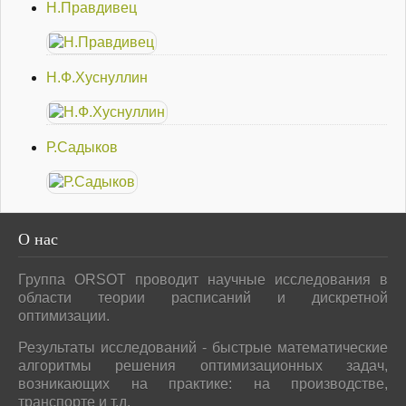
Н.Правдивец
Н.Ф.Хуснуллин
Р.Садыков
О
нас
Группа ORSOT проводит научные исследования в
области теории расписаний и дискретной
оптимизации.
Результаты исследований - быстрые математические
алгоритмы решения оптимизационных задач,
возникающих на практике: на производстве,
транспорте и т.д.