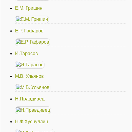
Е.М. Гришин
Е.Р. Гафаров
И.Тарасов
М.В. Ульянов
Н.Правдивец
Н.Ф.Хуснуллин