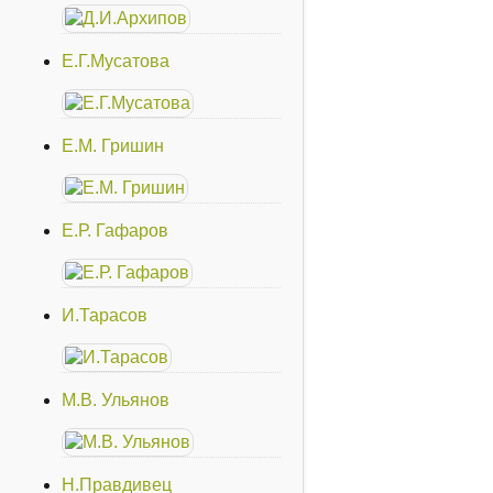
Е.Г.Мусатова
Е.М. Гришин
Е.Р. Гафаров
И.Тарасов
М.В. Ульянов
Н.Правдивец