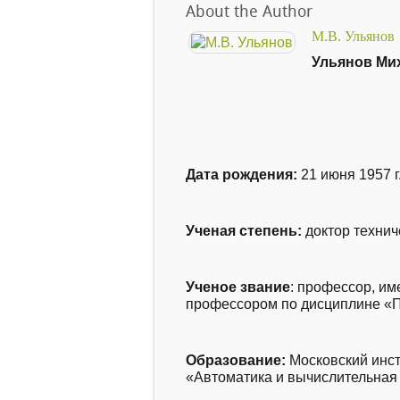
About the Author
М.В. Ульянов
Ульянов Ми
Дата рождения:
21 июня 1957 г
Ученая степень
:
доктор техниче
Ученое звание
: профессор, и
м
профессором по дисциплине «П
Образование
:
Московский инст
вные
«Автоматика и вычислительная т
икации