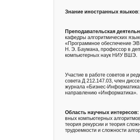
Знание иностранных языков
графии
ные
Преподавательска
я деятель
бия
кафедры алгоритмических язык
-
«Программное обеспечение ЭВ
Н. Э. Баумана, профессор в д
компьютерных наук НИУ ВШЭ.
00b
Головешкин В. А.
Участие в работе советов и ред
янов М. В.
совета Д 212.147.03, член дисс
ия
журнала «Бизнес-Информат
ика
рсии
направлению «Информатика».
раммистов.
Область научных интересов
:
вных компьютерных алгоритмов 
МАТЛИТ,
теория рекурсии и теория слож
трудоемкости и сложности алго