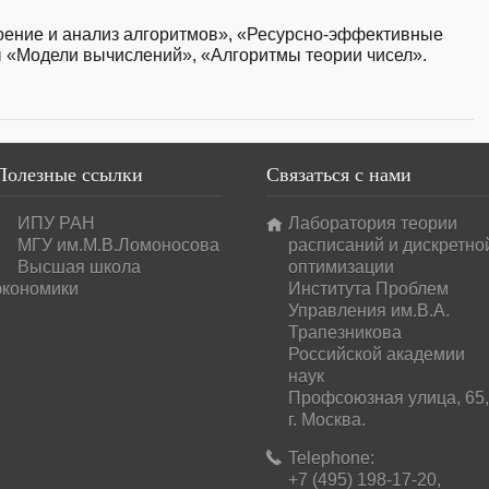
оение и анализ алгоритмов», «Ресурсно-эффект
ивные
 «Модели вычислений», «Алгоритмы теории чисел».
Полезные
ссылки
Связаться
с нами
ИПУ РАН
Лаборатория теории
МГУ им.М.В.Ломоносова
расписаний и дискретно
Высшая школа
оптимизации
экономики
Института Проблем
Управления им.В.А.
Трапезникова
Российской академии
наук
Профсоюзная улица, 65,
г. Москва.
Telephone:
+7 (495) 198-17-20,