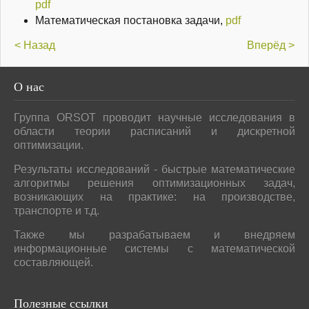
pdf
Математическая постановка задачи,
pdf
< Назад
Вперёд >
О
нас
Группа ORSOT проводит научные исследования в
области теории расписаний и дискретной
оптимизации.
Результаты исследований - быстрые математические
алгоритмы решения оптимизационных задач,
возникающих на практике: на производстве,
транспорте и т.д.
Также мы разрабатываем и внедряем
информационные системы с математической
составляющей.
Полезные
ссылки