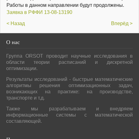
Работы в данном направлении будут продолжены.
Заявка в РФФИ 13-08-13190
< Назад
Вперёд >
О
нас
Группа ORSOT проводит научные исследования в
области теории расписаний и дискретной
оптимизации.
Результаты исследований - быстрые математические
алгоритмы решения оптимизационных задач,
возникающих на практике: на производстве,
транспорте и т.д.
Также мы разрабатываем и внедряем
информационные системы с математической
составляющей.