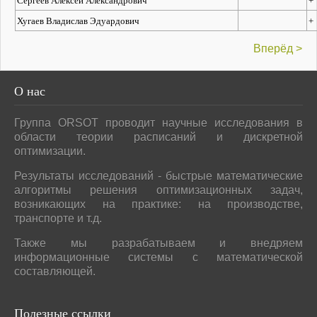
Сергеев Алексей Александрович
+
Хугаев Владислав Эдуардович
+
Вперёд >
О
нас
Группа ORSOT проводит научные исследования в
области теории расписаний и дискретной
оптимизации.
Результаты исследований - быстрые математические
алгоритмы решения оптимизационных задач,
возникающих на практике: на производстве,
транспорте и т.д.
Также мы разрабатываем и внедряем
информационные системы с математической
составляющей.
Полезные
ссылки