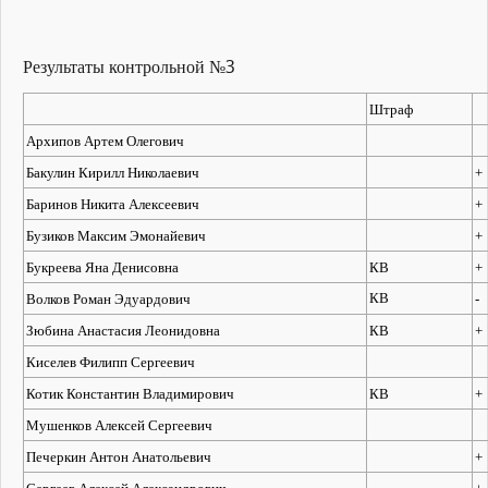
Результаты контрольной №3
Штраф
Архипов Артем Олегович
Бакулин Кирилл Николаевич
+
Баринов Никита Алексеевич
+
Бузиков Максим Эмонайевич
+
Букреева Яна Денисовна
КВ
+
КВ
Волков Роман Эдуардович
-
Зюбина Анастасия Леонидовна
КВ
+
Киселев Филипп Сергеевич
Котик Константин Владимирович
КВ
+
Мушенков Алексей Сергеевич
Печеркин Антон Анатольевич
+