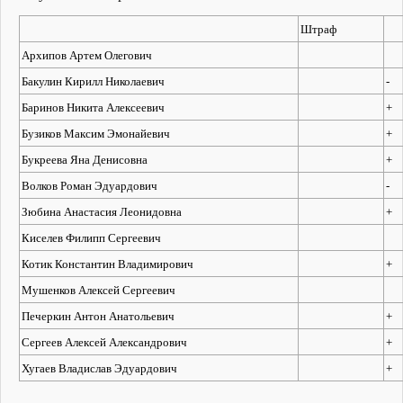
Штраф
Архипов Артем Олегович
Бакулин Кирилл Николаевич
-
Баринов Никита Алексеевич
+
Бузиков Максим Эмонайевич
+
Букреева Яна Денисовна
+
Волков Роман Эдуардович
-
Зюбина Анастасия Леонидовна
+
Киселев Филипп Сергеевич
Котик Константин Владимирович
+
Мушенков Алексей Сергеевич
Печеркин Антон Анатольевич
+
Сергеев Алексей Александрович
+
Хугаев Владислав Эдуардович
+