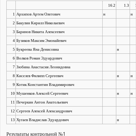
16.2
1.3
1
Архипов Артем Олегович
н
н
2
Бакулин Кирилл Николаевич
3
Баринов Никита Алексеевич
4
Бузиков Максим Эмонайевич
5
Букреева Яна Денисовна
н
6
Волков Роман Эдуардович
7
Зюбина Анастасия Леонидовна
8
Киселев Филипп Сергеевич
н
н
9
Котик Константин Владимирович
10
Мушенков Алексей Сергеевич
н
н
11
Печеркин Антон Анатольевич
12
Сергеев Алексей Александрович
13
Хугаев Владислав Эдуардович
н
Результаты контрольной №1