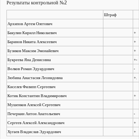
Результаты контрольной №2
Штраф
Архипов Артем Олегович
Бакулин Кирилл Николаевич
+
Баринов Никита Алексеевич
+
Бузиков Максим Эмонайевич
+
Букреева Яна Денисовна
+-
Волков Роман Эдуардович
-
Зюбина Анастасия Леонидовна
+.
Киселев Филипп Сергеевич
Котик Константин Владимирович
+
Мушенков Алексей Сергеевич
Печеркин Антон Анатольевич
-
Сергеев Алексей Александрович
+
Хугаев Владислав Эдуардович
+