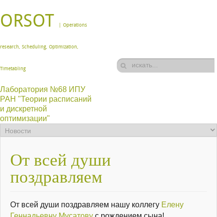
ORSOT
| Operations
research, Scheduling, Optimization,
Timetabling
Лаборатория №68 ИПУ
РАН "Теории расписаний
и дискретной
оптимизации"
От всей души
поздравляем
От всей души поздравляем нашу коллегу
Елену
Геннадьевну Мусатову
с рождением сына!