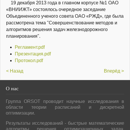
19 декабря 2013 года в главном корпусе №1 ОАО
«ВНИИЖТ» состоялось очередное заседание
Объединенного ученого совета ОАО «РЖД», где была
рассмотрена тема "Совершенствование методов и
алгоритмов решения задач железнодорожного
планирования".
Регламент.pdf
Презентация.pdf
Протокол.pdf
< Назад
Вперёд >
О
нас
Группа ORSOT проводит научные исследования в
области теории расписаний и дискретной
оптимизации.
Результаты исследований - быстрые математические
алгоритмы решения оптимизационных задач,