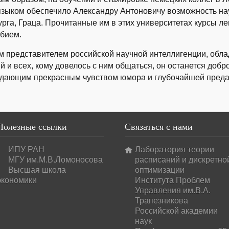
зыком обеспечило Александру Антоновичу возможность нау
рга, Граца. Прочитанные им в этих университетах курсы л
бием.
 представителем российской научной интеллигенции, обл
зей и всех, кому довелось с ним общаться, он останется д
дающим прекрасным чувством юмора и глубочайшей преда
Полезные
ссылки
Связаться
с нами
ИПУ РАН
Лаборатория теории
МГУ им.М.В.Ломоносова
расписаний и дискретно
Высшая школа
оптимизации
экономики
Института Проблем
Управления им.В.А.
Трапезникова
Российской академии
наук