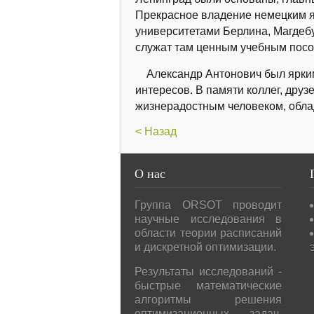
Прекрасное владение немецким я
университетами Берлина, Магдебу
служат там ценным учебным посо
Александр Антонович был ярким
интересов. В памяти коллег, дру
жизнерадостным человеком, обла
< Назад
О
нас
Группа ORSOT проводит
научные исследования в
области теории расписаний
и дискретной оптимизации.
Результаты исследований -
быстрые математические
алгоритмы решения
оптимизационных задач,