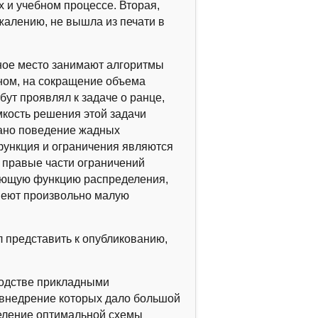
 и учебном процессе. Вторая,
жалению, не вышла из печати в
ое место занимают алгоритмы
ном, на сокращение объема
бут проявлял к задаче о ранце,
кость решения этой задачи
вано поведение жадных
функция и ограничения являются
 правые части ограничений
ующую функцию распределения,
меют произвольно малую
л представить к опубликованию,
одстве прикладными
, внедрение которых дало большой
деление оптимальной схемы