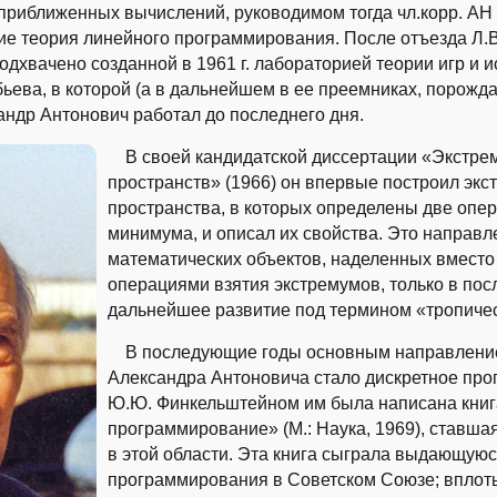
приближенных вычислений, руководимом тогда чл.корр. АН 
ие теория линейного программирования. После отъезда Л.В
одхвачено созданной в 1961 г. лабораторией теории игр и 
обьева, в которой (а в дальнейшем в ее преемниках, порож
андр Антонович работал до последнего дня.
В своей кандидатской диссертации «Экстрем
пространств» (1966) он впервые построил эк
пространства, в которых определены две опер
минимума, и описал их свойства. Это направл
математических объектов, наделенных вмест
операциями взятия экстремумов, только в пос
дальнейшее развитие под термином «тропиче
В последующие годы основным направление
Александра Антоновича стало дискретное про
Ю.Ю. Финкельштейном им была написана книг
программирование» (М.: Наука, 1969), ставш
в этой области. Эта книга сыграла выдающуюс
программирования в Советском Союзе; вплоть