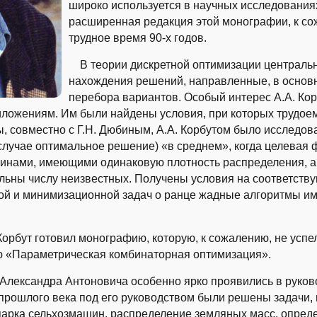
широко используется в научных исследованиях
расширенная редакция этой монографии, к со
трудное время 90-х годов.
В теории дискретной оптимизации центральн
нахождения решений, направленные, в основ
перебора вариантов. Особый интерес А.А. Кор
иложениям. Им были найдены условия, при которых трудоем
ы, совместно с Г.Н. Дюбиным, А.А. Корбутом было исследо
случае оптимальное решение) «в среднем», когда целевая 
нами, имеющими одинаковую плотность распределения, а
ьны числу неизвестных. Получены условия на соответств
ой и минимизационной задач о ранце жадные алгоритмы и
орбут готовил монографию, которую, к сожалению, не успе
ю «Параметрическая комбинаторная оптимизация».
лександра Антоновича особенно ярко проявились в руков
 прошлого века под его руководством были решены задачи
 парка сельхозмашин, распределение земляных масс, опре