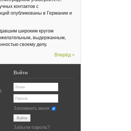
чных контактов с
екций опубликованы в Германии и
адавшим широким кругом
оброжелательным, выдержанным,
нностью своему делу.
Вперёд >
Войти
й
Запомнить меня
Войти
Забыли пароль?