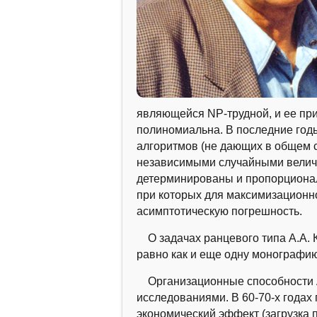
являющейся NP-трудной, и ее пр
полиномиальна. В последние год
алгоритмов (не дающих в общем 
независимыми случайными величи
детерминированы и пропорционал
при которых для максимизационн
асимптотическую погрешность.
О задачах ранцевого типа А.А. К
равно как и еще одну монографи
Организационные способности А
исследованиями. В 60-70-х годах
экономический эффект (загрузка