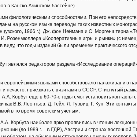
ов в Канско-Ачинском бассейне).
ми филологическими способностями. При его непосредстве
зданы на русском языке переводы таких известных моногр
цузского, 1966 г.), Дж. фон Неймана и О. Моргенштерна «Т
, И. Розенмюллера «Кооперативные игры и рынки» (с немецко
в виду, что годы изданий были временем практического отс
рбут являлся редактором раздела «Исследование операций
европейскими языками способствовало налаживанию нау
я и нечасто, приезжать с визитами в СССР. Стиснутый рам
 А.А. Корбут еще в 60-70-е годы смог установить контакты
как В.В. Леонтьев, Д. Гейл, Л. Гурвиц, Г. Кун. Эти контакт
имой в то время советским ученым.
.А. Корбута наиболее ярко проявились в чтении лекционн
мании (до 1989 г. – в ГДР), Австрии и странах восточной Е
м образом, на обучении и стажировке немецких коллег в Л