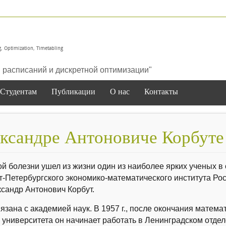
, Optimization, Timetabling
расписаний и дискретной оптимизации"
Студентам
Публикации
О нас
Контакты
ександре Антоновиче Корбуте
 болезни ушел из жизни один из наиболее ярких ученых в 
-Петербургского экономико-математического института Рос
сандр Антонович Корбут.
зана с академией наук. В 1957 г., после окончания матема
 университета он начинает работать в Ленинградском отде