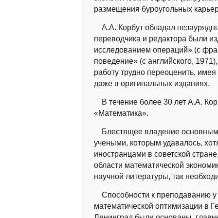
размещения буроугольных карьер
А.А. Корбут обладал незаурядны
переводчика и редактора были и
исследованием операций» (с фран
поведение» (с английского, 1971)
работу трудно переоценить, имея 
даже в оригинальных изданиях.
В течение более 30 лет А.А. Ко
«Математика».
Блестящее владение основными 
учеными, которым удавалось, хот
иностранцами в советской стране,
области математической экономики 
научной литературы, так необход
Способности к преподаванию у А
математической оптимизации в Гер
Ленинград были основаны, главны