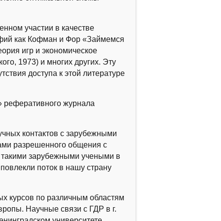
нном участии в качестве
афий как Кофман и Фор «Займемся
еория игр и экономическое
го, 1973) и многих других. Эту
утствия доступа к этой литературе
» реферативного журнала
чных контактов с зарубежными
ками разрешенного общения с
 с такими зарубежными учеными в
ы повлекли поток в нашу страну
ых курсов по различным областям
вропы. Научные связи с ГДР в г.
енинградском университете.