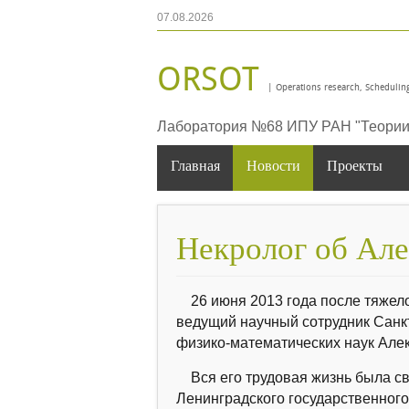
07.08.2026
ORSOT
| Operations research, Scheduling
Лаборатория №68 ИПУ РАН "Теории 
Главная
Новости
Проекты
Некролог об Ал
26 июня 2013 года после тяжелой
ведущий научный сотрудник Санкт
физико-математических наук Алек
Вся его трудовая жизнь была свя
Ленинградского государственного