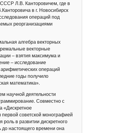
СССР Л.В. Канторовичем, где в
.Канторовича в г. Новосибирск
исследования операций под
даемых реорганизациями
альная алгебра векторных
стремальные векторные
ации – взятия максимума и
ение – исследование
о арифметических операций
ледние годы получило
ская математика».
м научной деятельности
граммирование. Совместно с
а «Дискретное
ая первой советской монографией
я роль в развитии дискретного
 до настоящего времени она